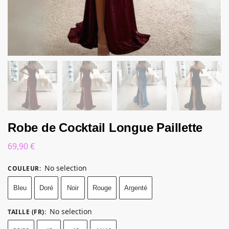
Robe de Cocktail Longue Paillette
69,90
€
No selection
COULEUR
:
Bleu
Doré
Noir
Rouge
Argenté
No selection
TAILLE (FR)
: